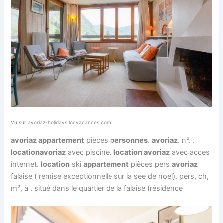
Vu sur avoriaz-holidays.locvacances.com
avoriaz appartement
pièces
personnes
.
avoriaz
. n°. .
location
avoriaz
avec piscine.
location avoriaz
avec acces
internet.
location
ski
appartement
pièces pers
avoriaz
falaise ( remise exceptionnelle sur la see de noel). pers, ch,
m², à . situé dans le quartier de la falaise (résidence