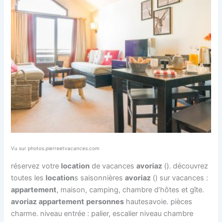
Vu sur photos.pierreetvacances.com
réservez votre
location
de vacances
avoriaz
(). découvrez
toutes les
location
s saisonnières
avoriaz
() sur vacances :
appartement
, maison, camping, chambre d’hôtes et gîte.
avoriaz
appartement
personnes
hautesavoie. pièces
charme. niveau entrée : palier, escalier niveau chambre