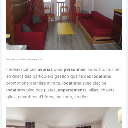
Vu sur odis.homeaway.com
mediavacances
avoriaz
pour
personnes
: louez moins cher
en direct des particuliers gestion qualité des
location
s
promotions dernière minute,
location
s avec piscine,
location
s pied des pistes,
appartement
s, villas, chalets,
gîtes, chambres d’hôtes, maisons, studios.