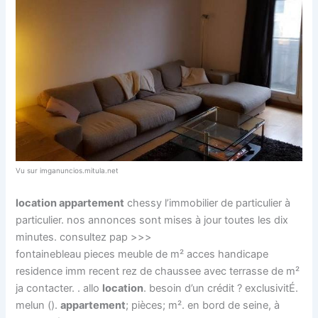
Vu sur imganuncios.mitula.net
location appartement
chessy l’immobilier de particulier à
particulier. nos annonces sont mises à jour toutes les dix
minutes. consultez pap >>>
fontainebleau pieces meuble de m² acces handicape
residence imm recent rez de chaussee avec terrasse de m²
ja contacter. . allo
location
. besoin d’un crédit ? exclusivitÉ.
melun ().
appartement
; pièces; m². en bord de seine, à