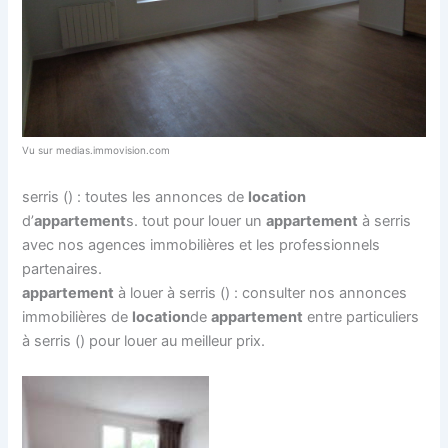
Vu sur medias.immovision.com
serris () : toutes les annonces de
location
d’
appartement
s. tout pour louer un
appartement
à serris
avec nos agences immobilières et les professionnels
partenaires.
appartement
à louer à serris () : consulter nos annonces
immobilières de
location
de
appartement
entre particuliers
à serris () pour louer au meilleur prix.