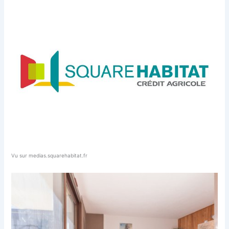
Vu sur medias.squarehabitat.fr