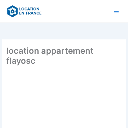
Aller
au
contenu
location appartement
flayosc