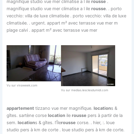
magnifique studio vue mer climatise a l ile
rousse
.
magnifique studio vue mer climatise a l ile
rousse
. . porto
vecchio: villa de luxe climatisée . porto vecchio: villa de luxe
climatisée. . urgent. appart m² avec terrasse vue mer m
plage calvi . appart m² avec terrasse vue mer
Vu sur vivaweek.com
Vu sur medias.lesclesdumidi.com
appartement
tizzano vue mer magnifique.
location
s &
gîtes. sartène corse
location
ile
rousse
pers à partir de la
sem.
location
s & gîtes. l’Île
rousse
corse. . hier, :. loue
studio pers à km de corte . loue studio pers à km de corte.