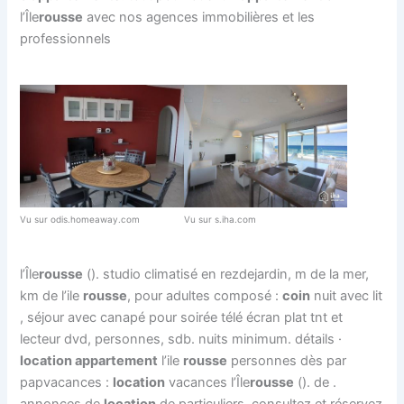
l’Île
rousse
avec nos agences immobilières et les
professionnels
Vu sur odis.homeaway.com
Vu sur s.iha.com
l’Île
rousse
(). studio climatisé en rezdejardin, m de la mer,
km de l’ile
rousse
, pour adultes composé :
coin
nuit avec lit
, séjour avec canapé pour soirée télé écran plat tnt et
lecteur dvd, personnes, sdb. nuits minimum. détails ·
location appartement
l’ile
rousse
personnes dès par
papvacances :
location
vacances l’Île
rousse
(). de .