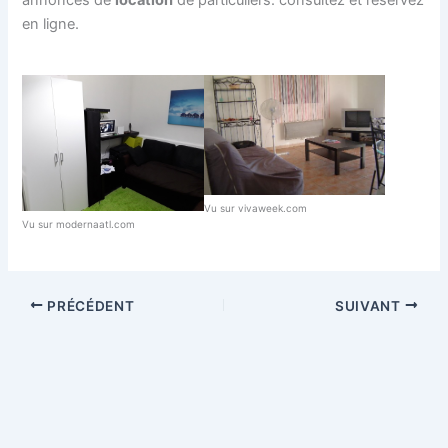
annonces de
location
de particuliers. consultez et réservez
en ligne.
Vu sur vivaweek.com
Vu sur modernaatl.com
PRÉCÉDENT
SUIVANT