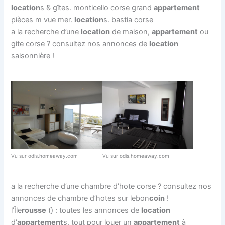
location
s & gîtes. monticello corse grand
appartement
pièces m vue mer.
location
s. bastia corse
a la recherche d’une
location
de maison,
appartement
ou
gite corse ? consultez nos annonces de
location
saisonnière !
Vu sur odis.homeaway.com
Vu sur odis.homeaway.com
a la recherche d’une chambre d’hote corse ? consultez nos
annonces de chambre d’hotes sur lebon
coin
!
l’Île
rousse
() : toutes les annonces de
location
d’
appartement
s. tout pour louer un
appartement
à