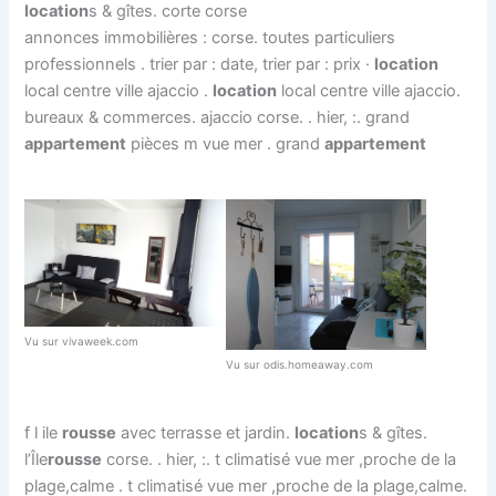
location
s & gîtes. corte corse
annonces immobilières : corse. toutes particuliers
professionnels . trier par : date, trier par : prix ·
location
local centre ville ajaccio .
location
local centre ville ajaccio.
bureaux & commerces. ajaccio corse. . hier, :. grand
appartement
pièces m vue mer . grand
appartement
Vu sur vivaweek.com
Vu sur odis.homeaway.com
f l ile
rousse
avec terrasse et jardin.
location
s & gîtes.
l’Île
rousse
corse. . hier, :. t climatisé vue mer ,proche de la
plage,calme . t climatisé vue mer ,proche de la plage,calme.