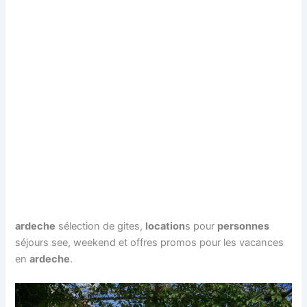
ardeche
sélection de gites,
location
s pour
personnes
séjours see, weekend et offres promos pour les vacances
en
ardeche
.