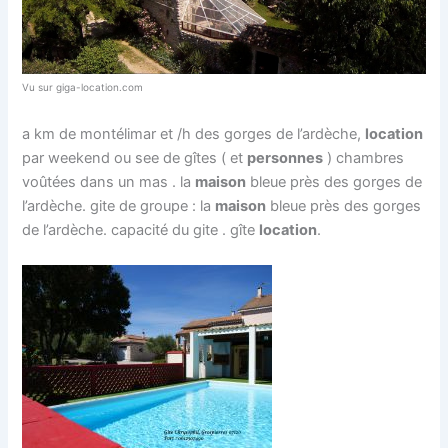
Vu sur giga-location.com
a km de montélimar et /h des gorges de l’ardèche,
location
par weekend ou see de gîtes ( et
personnes
) chambres
voûtées dans un mas . la
maison
bleue près des gorges de
l’ardèche. gite de groupe : la
maison
bleue près des gorges
de l’ardèche. capacité du gite . gîte
location
.