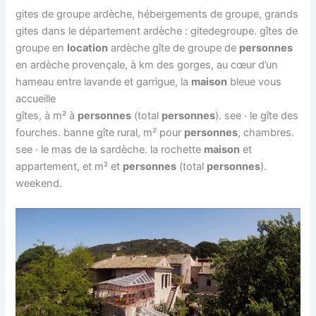
gites de groupe ardèche, hébergements de groupe, grands
gites dans le département ardèche : gitedegroupe. gîtes de
groupe en
location
ardèche gîte de groupe de
personnes
en ardèche provençale, à km des gorges, au cœur d’un
hameau entre lavande et garrigue, la
maison
bleue vous
accueille
gîtes, à m² à
personnes
(total
personnes
). see · le gîte des
fourches. banne gîte rural, m² pour
personnes
, chambres.
see · le mas de la sardèche. la rochette
maison
et
appartement, et m² et
personnes
(total
personnes
).
weekend.