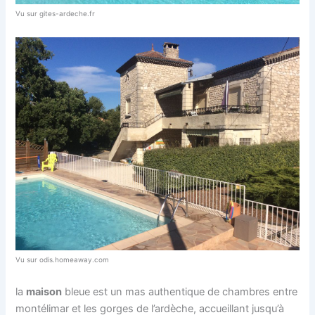
Vu sur gites-ardeche.fr
Vu sur odis.homeaway.com
la
maison
bleue est un mas authentique de chambres entre
montélimar et les gorges de l’ardèche, accueillant jusqu’à