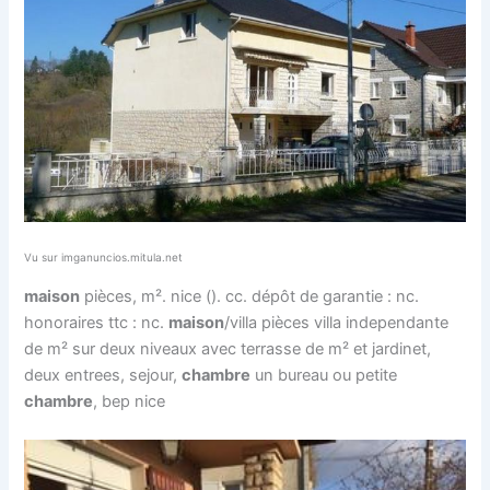
Vu sur imganuncios.mitula.net
maison
pièces, m². nice (). cc. dépôt de garantie : nc.
honoraires ttc : nc.
maison
/villa pièces villa independante
de m² sur deux niveaux avec terrasse de m² et jardinet,
deux entrees, sejour,
chambre
un bureau ou petite
chambre
, bep nice