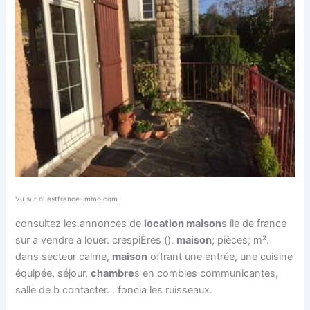
Vu sur ouestfrance-immo.com
consultez les annonces de
location maison
s ile de france
sur a vendre a louer. crespiÈres ().
maison
; pièces; m².
dans secteur calme,
maison
offrant une entrée, une cuisine
équipée, séjour,
chambre
s en combles communicantes,
salle de b contacter. . foncia les ruisseaux.