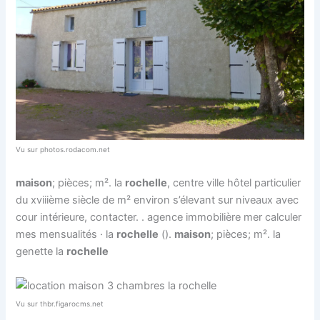
Vu sur photos.rodacom.net
maison
; pièces; m². la
rochelle
, centre ville hôtel particulier
du xviiième siècle de m² environ s’élevant sur niveaux avec
cour intérieure, contacter. . agence immobilière mer calculer
mes mensualités · la
rochelle
().
maison
; pièces; m². la
genette la
rochelle
Vu sur thbr.figarocms.net