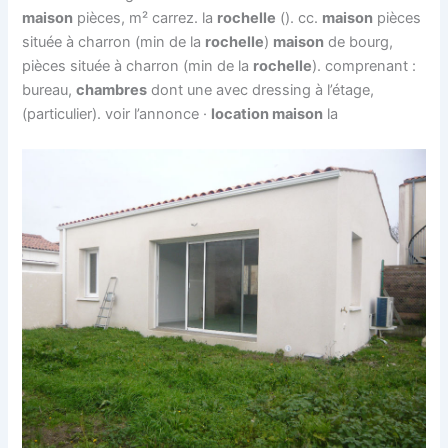
maison
pièces, m² carrez. la
rochelle
(). cc.
maison
pièces
située à charron (min de la
rochelle
)
maison
de bourg,
pièces située à charron (min de la
rochelle
). comprenant :
bureau,
chambres
dont une avec dressing à l’étage,
(particulier). voir l’annonce ·
location maison
la