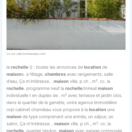
Vu sur odis.homeaway.com
la
rochelle
() : toutes les annonces de
location
de
maison
s. a l’étage,
chambres
avec rangements, salle
d’eau, Ça m’intéresse. .
maison
villa. p ch , m². cc. la
rochelle
. programme neuf la
rochelle
/mireuil
maison
individuelle t en duplex de . m² avec terrasse et jardin clos.
dans le quartier de la genette, votre agence immobilière
orpi cabinet chandeau vous propose à la
location
une
maison
de type comprenant une entrée, un séjour, un
salon, Ça m’intéresse. .
maison
villa. p ch , m². cc. la
rochelle
. quartier tasdon,
maison
avec garage composée