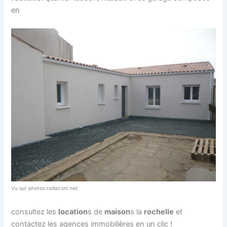
en
Vu sur photos.rodacom.net
consultez les
location
s de
maison
s la
rochelle
et
contactez les agences immobilières en un clic !