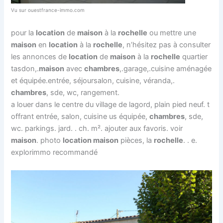
Vu sur ouestfrance-immo.com
pour la
location
de
maison
à la
rochelle
ou mettre une
maison
en
location
à la
rochelle
, n’hésitez pas à consulter
les annonces de
location
de
maison
à la
rochelle
quartier
tasdon,.
maison
avec
chambres
,.garage,.cuisine aménagée
et équipée.entrée, séjoursalon, cuisine, véranda,.
chambres
, sde, wc, rangement.
a louer dans le centre du village de lagord, plain pied neuf. t
offrant entrée, salon, cuisine us équipée,
chambres
, sde,
wc. parkings. jard. . ch. m². ajouter aux favoris. voir
maison
. photo
location maison
pièces, la
rochelle
. . e.
explorimmo recommandé