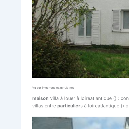
Vu sur imganuncios.mitula.net
maison
villa à louer à loireatlantique () : 
villas entre
particulier
s à loireatlantique () 