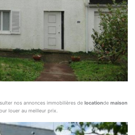
consulter nos annonces immobilières de
location
de
maison
pour louer au meilleur prix.