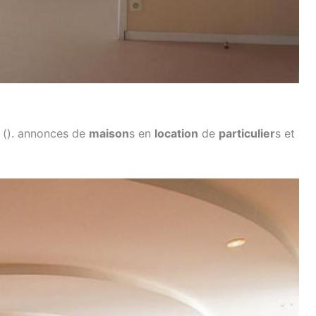
e (). annonces de
maison
s en
location
de
particulier
s et