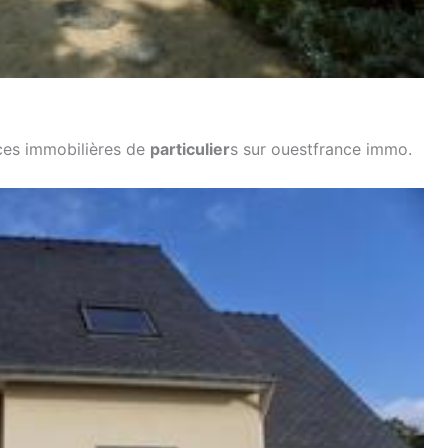
nces immobilières de
particulier
s sur ouestfrance immo.