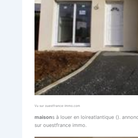
Vu sur ouestfrance-immo.com
maison
s à louer en loireatlantique (). anno
sur ouestfrance immo.