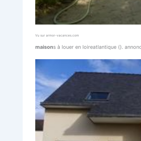
Vu sur armor-vacances.com
maison
s à louer en loireatlantique (). anno