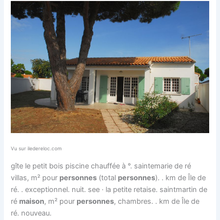
Vu sur iledereloc.com
gîte le petit bois piscine chauffée à °. saintemarie de ré
villas, m² pour
personnes
(total
personnes
). . km de Île de
ré. . exceptionnel. nuit. see · la petite retaise. saintmartin de
ré
maison
, m² pour
personnes
, chambres. . km de Île de
ré. nouveau.