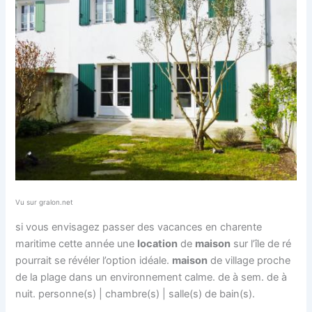
Vu sur gralon.net
si vous envisagez passer des vacances en charente
maritime cette année une
location
de
maison
sur l’île de ré
pourrait se révéler l’option idéale.
maison
de village proche
de la plage dans un environnement calme. de à sem. de à
nuit. personne(s) | chambre(s) | salle(s) de bain(s).