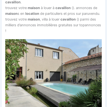
cavaillon
.
trouvez votre
maison
à louer à
cavaillon
(). annonces de
maison
s en
location
de particuliers et pros sur paruvendu.
trouvez votre
maison
, villa à louer
cavaillon
() parmi des
milliers d’annonces immobilières gratuites sur topannonces
!