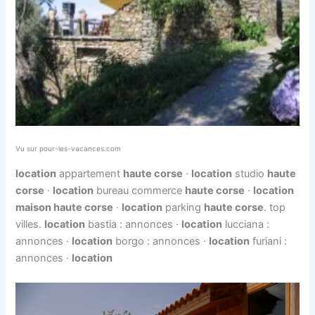
Vu sur pour-les-vacances.com
location
appartement
haute corse
·
location
studio
haute
corse
·
location
bureau commerce
haute corse
·
location
maison haute corse
·
location
parking
haute corse
. top
villes.
location
bastia : annonces ·
location
lucciana :
annonces ·
location
borgo : annonces ·
location
furiani :
annonces ·
location