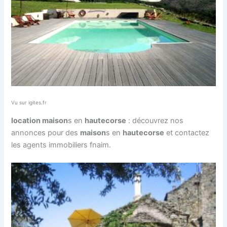
Vu sur igites.fr
location maison
s en
haute
corse
: découvrez nos
annonces pour des
maison
s en
haute
corse
et contactez
les agents immobiliers fnaim.