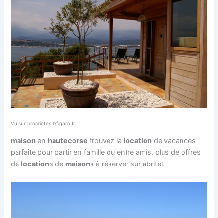
Vu sur proprietes.lefigaro.fr
maison
en
haute
corse
trouvez la
location
de vacances
parfaite pour partir en famille ou entre amis. plus de offres
de
location
s de
maison
s à réserver sur abritel.