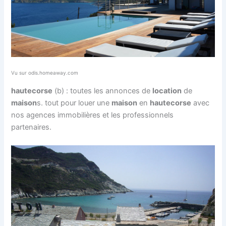
Vu sur odis.homeaway.com
haute
corse
(b) : toutes les annonces de
location
de
maison
s. tout pour louer une
maison
en
haute
corse
avec
nos agences immobilières et les professionnels
partenaires.