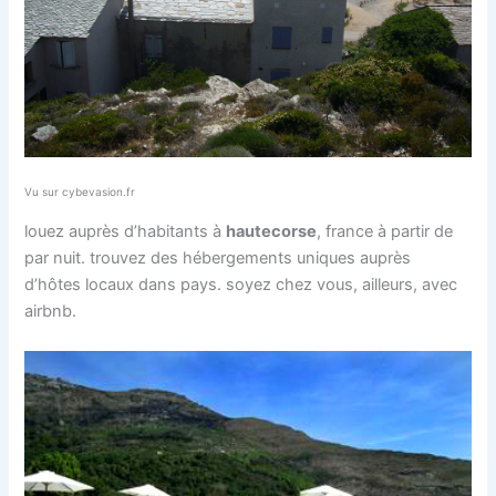
Vu sur cybevasion.fr
louez auprès d’habitants à
haute
corse
, france à partir de
par nuit. trouvez des hébergements uniques auprès
d’hôtes locaux dans pays. soyez chez vous, ailleurs, avec
airbnb.