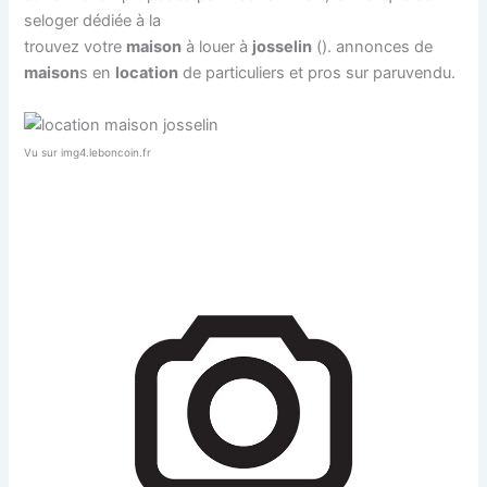
seloger dédiée à la
trouvez votre
maison
à louer à
josselin
(). annonces de
maison
s en
location
de particuliers et pros sur paruvendu.
Vu sur img4.leboncoin.fr