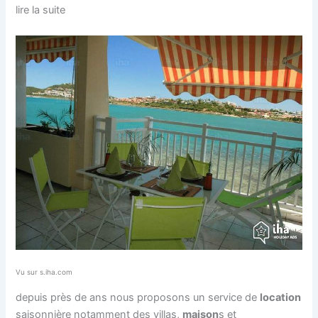
lire la suite
Vu sur s.iha.com
depuis près de ans nous proposons un service de
location
saisonnière notamment des villas,
maison
s et