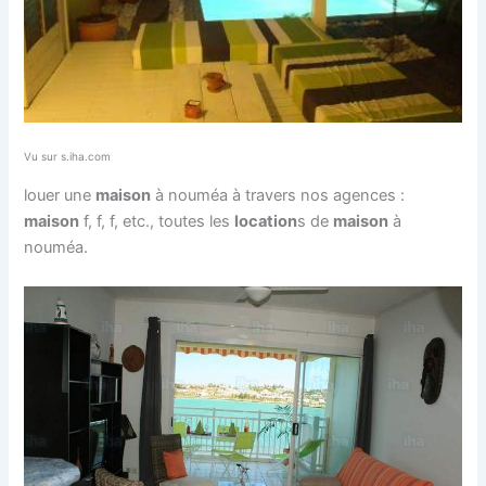
Vu sur s.iha.com
louer une
maison
à nouméa à travers nos agences :
maison
f, f, f, etc., toutes les
location
s de
maison
à
nouméa.