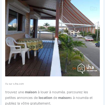
Vu sur s.iha.com
trouvez une
maison
à louer à nouméa. parcourez les
petites annonces de
location
de
maison
s à nouméa et
publiez la vôtre gratuitement.