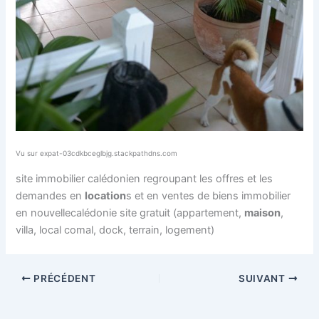
Vu sur expat-03cdkbceglbjg.stackpathdns.com
site immobilier calédonien regroupant les offres et les
demandes en
location
s et en ventes de biens immobilier
en nouvellecalédonie site gratuit (appartement,
maison
,
villa, local comal, dock, terrain, logement)
PRÉCÉDENT
SUIVANT