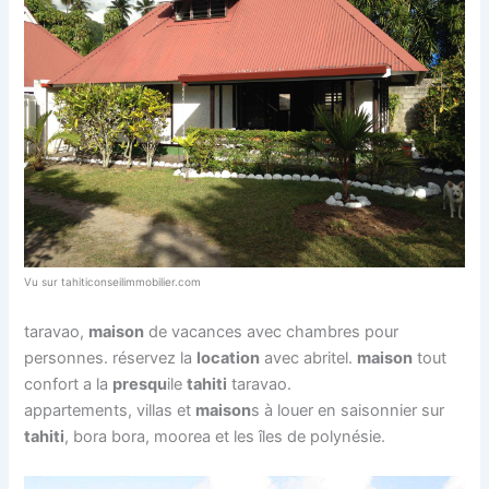
Vu sur tahiticonseilimmobilier.com
taravao,
maison
de vacances avec chambres pour
personnes. réservez la
location
avec abritel.
maison
tout
confort a la
presqu
ile
tahiti
taravao.
appartements, villas et
maison
s à louer en saisonnier sur
tahiti
, bora bora, moorea et les îles de polynésie.