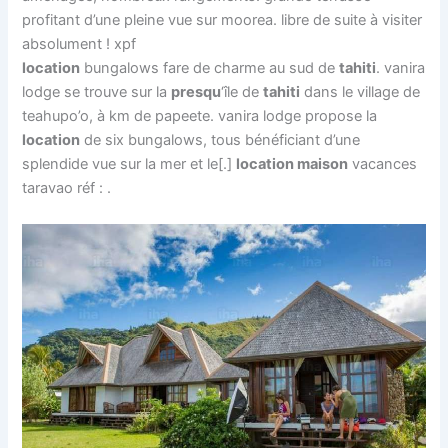
profitant d’une pleine vue sur moorea. libre de suite à visiter
absolument ! xpf
location
bungalows fare de charme au sud de
tahiti
. vanira
lodge se trouve sur la
presqu
‘île de
tahiti
dans le village de
teahupo’o, à km de papeete. vanira lodge propose la
location
de six bungalows, tous bénéficiant d’une
splendide vue sur la mer et le[.]
location maison
vacances
taravao réf : .