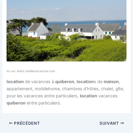
Vu sur static.mediavacances.com
location
de vacances à
quiberon
,
location
s de
maison
,
appartement, mobilehome, chambres d’hôtes, chalet, gîte,
pour les vacances entre particuliers,
location
vacances
quiberon
entre particuliers.
PRÉCÉDENT
SUIVANT