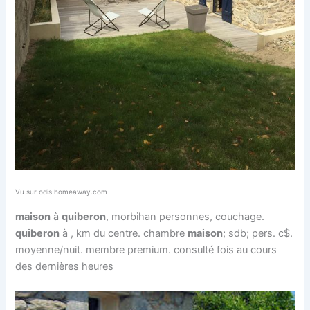
Vu sur odis.homeaway.com
maison
à
quiberon
, morbihan personnes, couchage.
quiberon
à , km du centre. chambre
maison
; sdb; pers. c$.
moyenne/nuit. membre premium. consulté fois au cours
des dernières heures