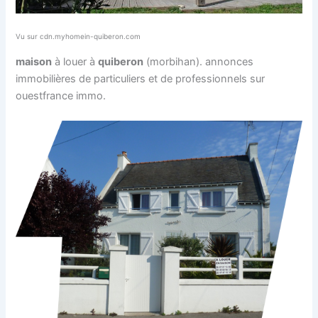
Vu sur cdn.myhomein-quiberon.com
maison
à louer à
quiberon
(morbihan). annonces
immobilières de particuliers et de professionnels sur
ouestfrance immo.