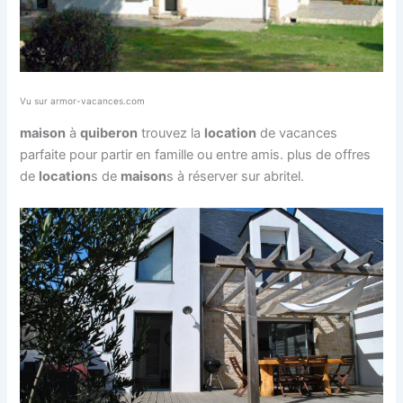
Vu sur armor-vacances.com
maison
à
quiberon
trouvez la
location
de vacances
parfaite pour partir en famille ou entre amis. plus de offres
de
location
s de
maison
s à réserver sur abritel.