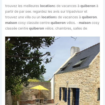
trouvez les meilleures
location
s de vacances à
quiberon
à
partir de par see. regardez les avis sur tripadvisor et
trouvez une villa ou un
location
s de vacances à
quiberon
.
maison
cosy classée centre
quiberon
vélos. ·
maison
cosy
classée centre
quiberon
vélos. chambres, salles de