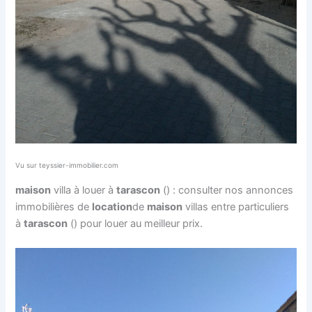
Vu sur teyssier-immobilier.com
maison
villa à louer à
tarascon
() : consulter nos annonces
immobilières de
location
de
maison
villas entre particuliers
à
tarascon
() pour louer au meilleur prix.