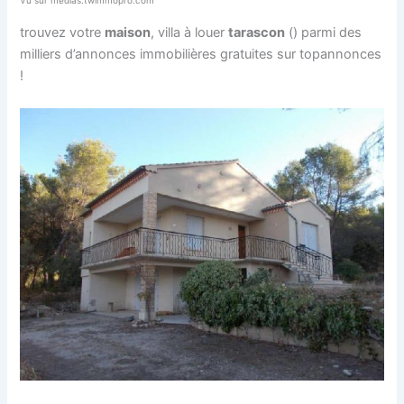
Vu sur medias.twimmopro.com
trouvez votre
maison
, villa à louer
tarascon
() parmi des
milliers d’annonces immobilières gratuites sur topannonces
!