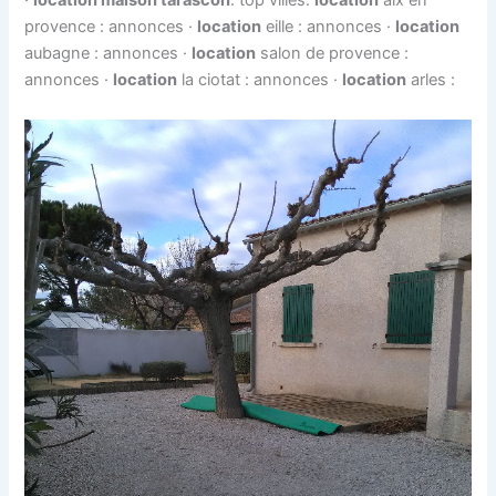
·
location maison tarascon
. top villes.
location
aix en
provence : annonces ·
location
eille : annonces ·
location
aubagne : annonces ·
location
salon de provence :
annonces ·
location
la ciotat : annonces ·
location
arles :