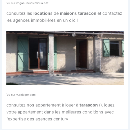
Vu sur imganuncios.mitula.net
consultez les
location
s de
maison
s
tarascon
et contactez
les agences immobilières en un clic !
Vu sur v.seloger.com
consultez nos appartement à louer à
tarascon
(). louez
votre appartement dans les meilleures conditions avec
l’expertise des agences century .