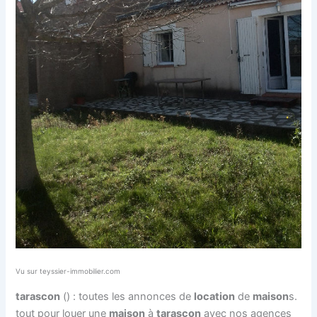
Vu sur teyssier-immobilier.com
tarascon
() : toutes les annonces de
location
de
maison
s.
tout pour louer une
maison
à
tarascon
avec nos agences